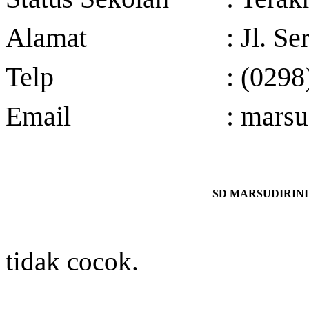
Alamat
: Jl. S
Telp
: (029
Email
: mars
SD MARSUDIRINI 7
tidak cocok.