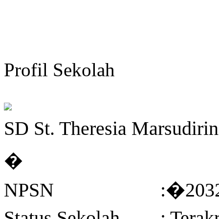
Profil Sekolah
SD St. Theresia Marsudirin
�
NPSN
:�203
Status Sekolah
: Tera